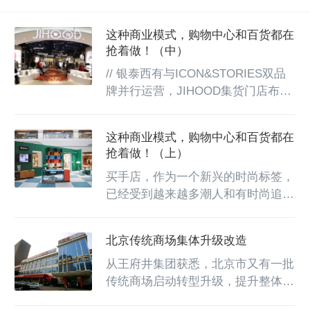
这种商业模式，购物中心和百货都在
抢着做！（中）
// 银泰西有与ICON&STORIES双品
牌并行运营，JIHOOD集货门店布局
全国各地银泰百货旗下买手店业务
“银泰西有”于2021年下旬收购
这种商业模式，购物中心和百货都在
ICON&STORIES商标，银泰百货西
抢着做！（上）
有全球好店和ICON&STORIES也由
买手店，作为一个新兴的时尚标签，
此将实现双品牌并行的运营模式；
已经受到越来越多潮人和有时尚追求
2022年5月，北京多家线下
人群的追捧。买手店凭借商品的“稀
ICON&STORIES买手集合店更名为
缺性”与“独特性”，正成为品牌商家吸
“西有全球好物店”。银泰百货方面表
北京传统商场集体升级改造
引有影响力、品味成熟的购物者的重
示，自营买手店是其提升自身时尚影
要渠道之一，乃至成为百货和购物中
从王府井集团获悉，北京市又有一批
响力的重...
心转型的重要方向。买手店是一种由
传统商场启动转型升级，提升整体购
欧洲人开发的商业模式，又称“买手
物环境和商业氛围。坐落于王府井大